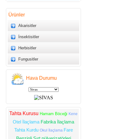
Ürünler
Akarisitler
İnsektisitler
Herbisitler
Fungusitler
Hava Durumu
Tahta Kurusu
Hamam Böceği
Kene
Otel İlaçlama
Fabrika İlaçlama
Tahta Kurdu
Fare
Okul İlaçlama
Benzinli Sırt pülverizatörleri